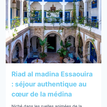
:
ENTRE
PLAGE
ET
PISCINE
Riad al madina Essaouira
: séjour authentique au
cœur de la médina
Niché dans les ruelles animées de la