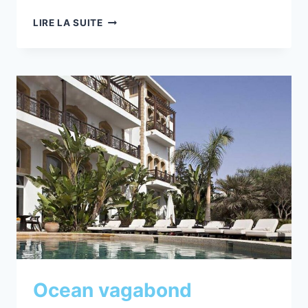
HOTEL
LIRE LA SUITE
SAHARA
FACE
À
L’OCÉAN
ATLANTIQUE
A
ESSAOUIRA
Ocean vagabond