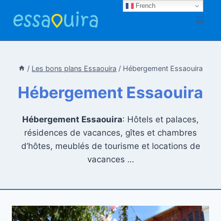
Aller
French
au
contenu
/
Les bons plans Essaouira
/
Hébergement Essaouira
Hébergement Essaouira
Hébergement Essaouira
: Hôtels et palaces,
résidences de vacances, gîtes et chambres
d’hôtes, meublés de tourisme et locations de
vacances …