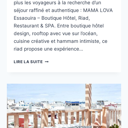
plus les voyageurs à la recherche d’un
séjour raffiné et authentique : MAMA LOVA
Essaouira – Boutique Hôtel, Riad,
Restaurant & SPA. Entre boutique hôtel
design, rooftop avec vue sur l’océan,
cuisine créative et hammam intimiste, ce
riad propose une expérience…
RIAD
LIRE LA SUITE
MAMA
LOVA
ESSAOUIRA
:
UN
BOUTIQUE
HÔTEL
ÉLÉGANT
AU
CŒUR
DE