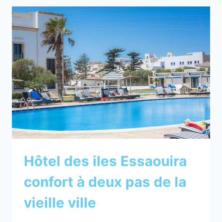
SÉJOUR
FACE
À
L’OCÉAN
Hôtel des iles Essaouira
confort à deux pas de la
vieille ville