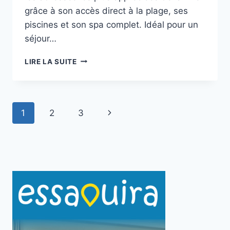
grâce à son accès direct à la plage, ses
piscines et son spa complet. Idéal pour un
séjour…
ATLAS
LIRE LA SUITE
ESSAOUIRA
RIAD
RESORT
Navigation
Page
1
2
3
de
suivante
page