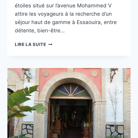
étoiles situé sur l’avenue Mohammed V
attire les voyageurs à la recherche d’un
séjour haut de gamme à Essaouira, entre
détente, bien-être…
HÔTEL
LIRE LA SUITE
LE
MÉDINA
ESSAOUIRA
THALASSA
SEA
&
SPA
–
MGALLERY
COLLECTION