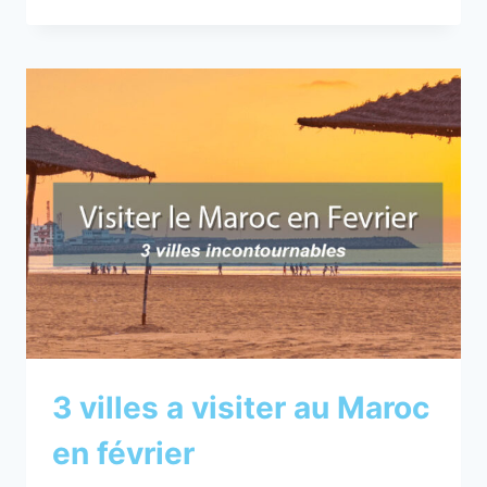
GUIDE
ULTIME
POUR
UN
VOL
EN
MONTGOLFIÈRE
À
MARRAKECH,
MAROC
3 villes a visiter au Maroc
en février