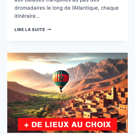
dromadaires le long de l’Atlantique, chaque
itinéraire…
RANDONNÉE
LIRE LA SUITE
AU
MAROC
:
DÉCOUVREZ
5
ITINÉRAIRES
INCONTOURNABLES
DEPUIS
MARRAKECH