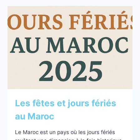
AUTOMNE
:
CULTURE,
PLAGES
ET
SAVEUR
MAROCAINE
Les fêtes et jours fériés
au Maroc
Le Maroc est un pays où les jours fériés