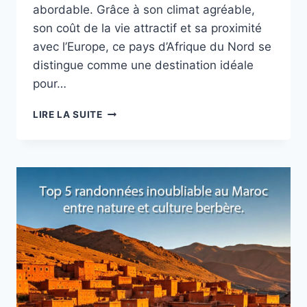
abordable. Grâce à son climat agréable,
son coût de la vie attractif et sa proximité
avec l’Europe, ce pays d’Afrique du Nord se
distingue comme une destination idéale
pour…
RETRAITE
LIRE LA SUITE
DE
RÊVE
AU
MAROC
:
DÉCOUVREZ
LES
VILLES
IDÉALES
POUR
LES
RETRAITÉS
FRANÇAIS