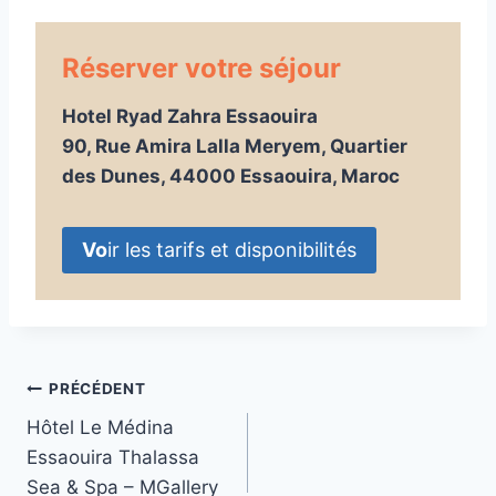
Réserver votre séjour
Hotel Ryad Zahra Essaouira
90, Rue Amira Lalla Meryem, Quartier
des Dunes, 44000 Essaouira, Maroc
Vo
ir les tarifs et disponibilités
Navigation
PRÉCÉDENT
Hôtel Le Médina
de
Essaouira Thalassa
l’article
Sea & Spa – MGallery