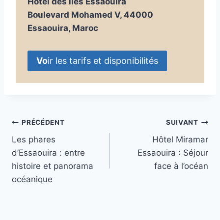
Hôtel des iles Essaouira
Boulevard Mohamed V, 44000
Essaouira, Maroc
Vo
ir les tarifs et disponibilités
Navigation
PRÉCÉDENT
SUIVANT
Les phares
Hôtel Miramar
de
d’Essaouira : entre
Essaouira : Séjour
l’article
histoire et panorama
face à l’océan
océanique