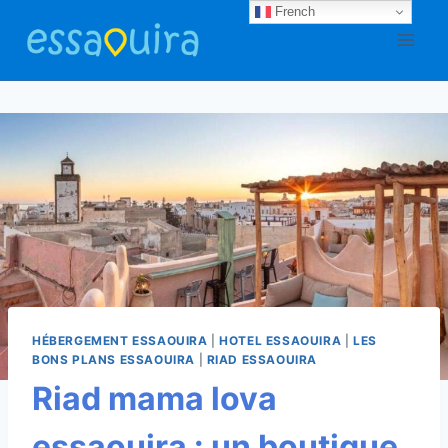
Aller
French
au
contenu
HÉBERGEMENT ESSAOUIRA
|
HOTEL ESSAOUIRA
|
LES
BONS PLANS ESSAOUIRA
|
RIAD ESSAOUIRA
Riad mama lova
essaouira : un boutique