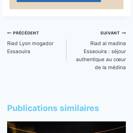
Navigation
PRÉCÉDENT
SUIVANT
Riad Lyon mogador
Riad al madina
de
Essaouira
Essaouira : séjour
l’article
authentique au cœur
de la médina
Publications similaires