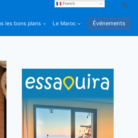
French
Événements
s les bons plans
Le Maroc