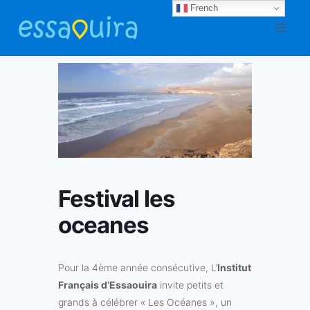
Aller
French
au
contenu
Festival les
oceanes
Pour la 4ème année consécutive, L’
Institut
Français d’Essaouira
invite petits et
grands à célébrer « Les Océanes », un