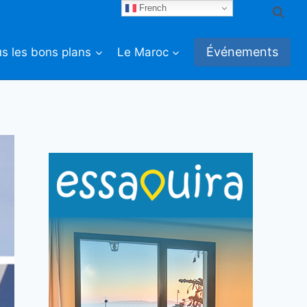
French
Événements
s les bons plans
Le Maroc